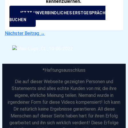
kennenzulernen.
JETZT UNVERBINDLICHES ERSTGESPRÄCH
BUCHEN
Nächster Beitrag
→
*Haftungsausschluss
Die auf dieser Webseite gezeigten Personen und
Statements sind alles echte Kunden von mir, die ihre
eigene, ehrliche Meinung teilen. Niemand wurde in
irgendeiner Form für diese Videos kompensiert! Ich kann
Dir natürlich keine Ergebnisse garantieren. All diese
Menschen auf dieser Seite haben hart für ihren Erfolg
gearbeitet und ihn sich wirklich verdient! Diese Erfolge